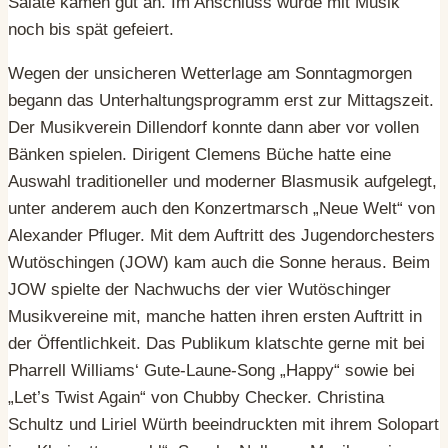
Salate kamen gut an. Im Anschluss wurde mit Musik
noch bis spät gefeiert.
Wegen der unsicheren Wetterlage am Sonntagmorgen
begann das Unterhaltungsprogramm erst zur Mittagszeit.
Der Musikverein Dillendorf konnte dann aber vor vollen
Bänken spielen. Dirigent Clemens Büche hatte eine
Auswahl traditioneller und moderner Blasmusik aufgelegt,
unter anderem auch den Konzertmarsch „Neue Welt“ von
Alexander Pfluger. Mit dem Auftritt des Jugendorchesters
Wutöschingen (JOW) kam auch die Sonne heraus. Beim
JOW spielte der Nachwuchs der vier Wutöschinger
Musikvereine mit, manche hatten ihren ersten Auftritt in
der Öffentlichkeit. Das Publikum klatschte gerne mit bei
Pharrell Williams‘ Gute-Laune-Song „Happy“ sowie bei
„Let’s Twist Again“ von Chubby Checker. Christina
Schultz und Liriel Würth beeindruckten mit ihrem Solopart