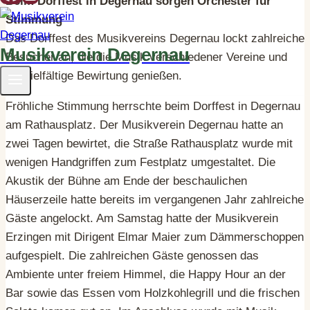
Beim Dorffest in Degernau sorgen Orchester für
Stimmung
Das Dorffest des Musikvereins Degernau lockt zahlreiche
Musikverein Degernau
Besucher an, die die Musik verschiedener Vereine und
die vielfältige Bewirtung genießen.
Fröhliche Stimmung herrschte beim Dorffest in Degernau
am Rathausplatz. Der Musikverein Degernau hatte an
zwei Tagen bewirtet, die Straße Rathausplatz wurde mit
wenigen Handgriffen zum Festplatz umgestaltet. Die
Akustik der Bühne am Ende der beschaulichen
Häuserzeile hatte bereits im vergangenen Jahr zahlreiche
Gäste angelockt. Am Samstag hatte der Musikverein
Erzingen mit Dirigent Elmar Maier zum Dämmerschoppen
aufgespielt. Die zahlreichen Gäste genossen das
Ambiente unter freiem Himmel, die Happy Hour an der
Bar sowie das Essen vom Holzkohlegrill und die frischen